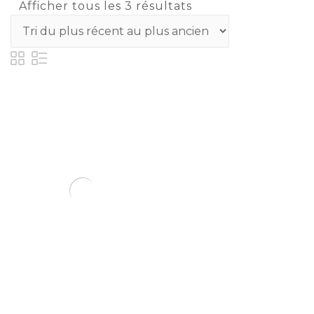
Afficher tous les 3 résultats
BONNETS BOULE DE
FOURRURE FEMME
-50%
€
17.50
€
8.75
Choix des
options
Ajouter à la
wishlist
Compare
Compare