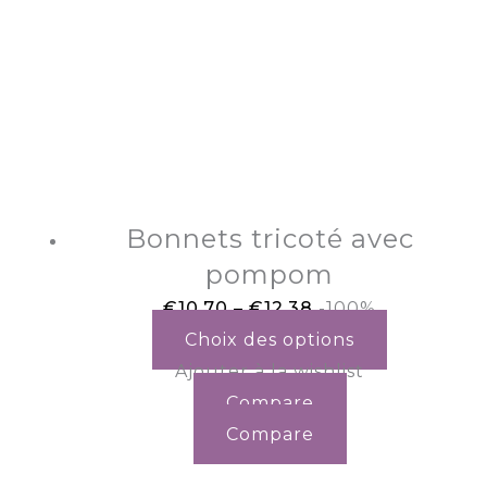
Bonnets tricoté avec
pompom
€
10.70
–
€
12.38
-100%
Choix des options
Ajouter à la wishlist
Compare
Compare