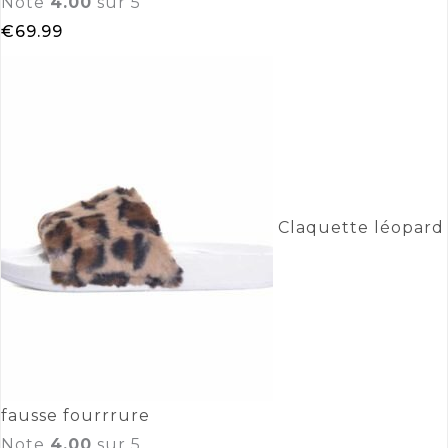
Note
4.00
sur 5
€
69.99
Claquette léopard
fausse fourrrure
Note
4.00
sur 5