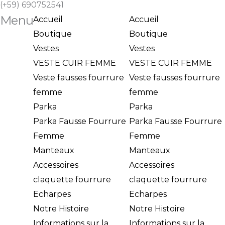
(+59) 690752541
Menu
Accueil
Accueil
Boutique
Boutique
Vestes
Vestes
VESTE CUIR FEMME
VESTE CUIR FEMME
Veste fausses fourrure
Veste fausses fourrure
femme
femme
Parka
Parka
Parka Fausse Fourrure
Parka Fausse Fourrure
Femme
Femme
Manteaux
Manteaux
Accessoires
Accessoires
claquette fourrure
claquette fourrure
Echarpes
Echarpes
Notre Histoire
Notre Histoire
Informations sur la
Informations sur la