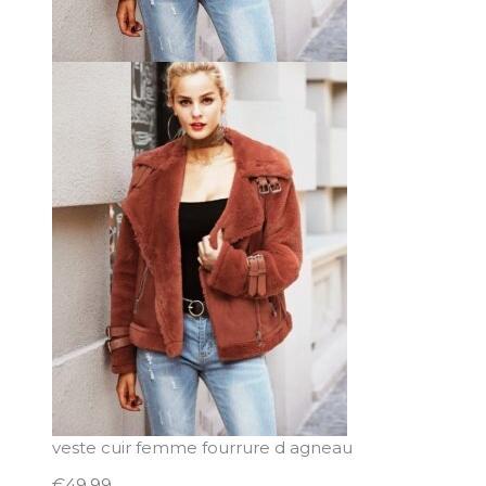
veste cuir femme fourrure d agneau
€
49.99