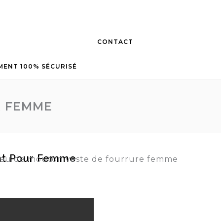
CONTACT
MENT 100% SÉCURISÉ
R FEMME
nt Pour Femme
au de mouton veste de fourrure femme