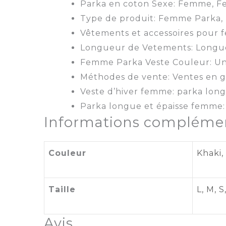
Parka en coton Sexe:
Femme, F
Type de produit:
Femme Parka, 
Vêtements et accessoires pour 
Longueur de Vetements:
Longu
Femme Parka Veste Couleur:
Un
Méthodes de vente: Ventes en
g
Veste d’hiver femme:
parka long
Parka longue et épaisse femme:
Informations complémen
Couleur
Khaki,
Taille
L
,
M
,
S
Avis