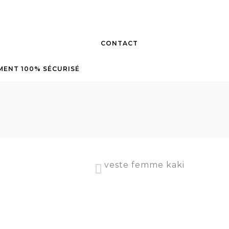
CONTACT
MENT 100% SÉCURISÉ
veste femme kaki
doudoune mi longue femme