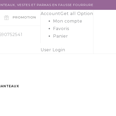
NTEAUX, VESTES ET PARKAS EN FAUSSE FOURRURE
Account
Get all Option
PROMOTION
Mon compte
Favoris
 690752541
Panier
User Login
MANTEAUX