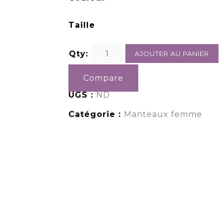
Taille
Qty:
AJOUTER AU PANIER
Compare
UGS :
ND
Catégorie :
Manteaux femme