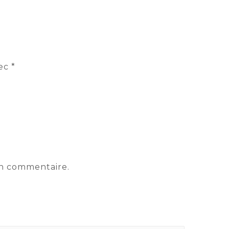
vec
*
in commentaire.