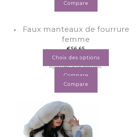
Compare
Faux manteaux de fourrure
femme
€
56.65
Choix des options
Ajouter à la wishlist
Compare
Compare