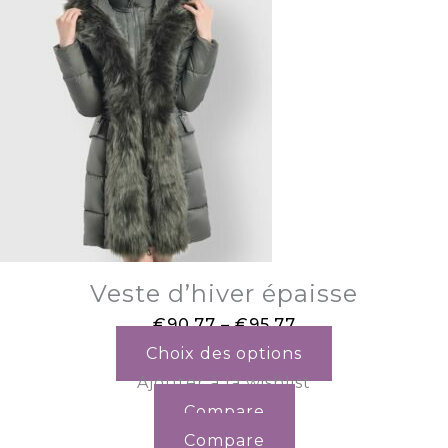
Veste d’hiver épaisse
€
90.77
–
€
95.77
Choix des options
Ajouter à la wishlist
Compare
Compare