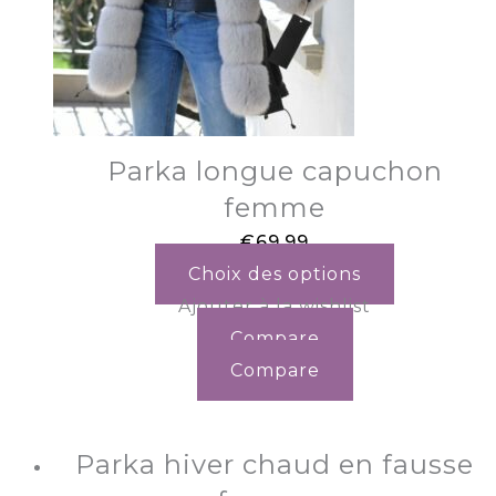
Parka longue capuchon
femme
€
69.99
Choix des options
Ajouter à la wishlist
Compare
Compare
Parka hiver chaud en fausse