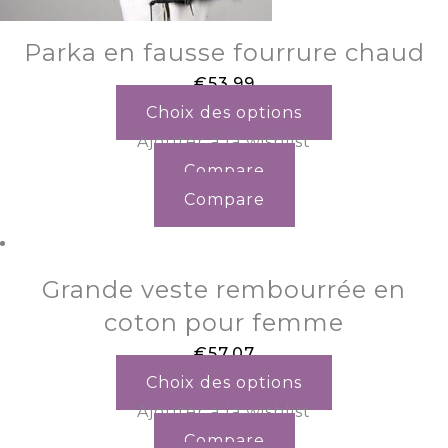
Parka en fausse fourrure chaud
€
53.99
Choix des options
Ajouter à la wishlist
Compare
Compare
Grande veste rembourrée en
coton pour femme
€
57.07
Choix des options
Ajouter à la wishlist
Compare