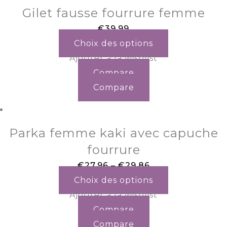
Gilet fausse fourrure femme
€
39.99
Choix des options
Ajouter à la wishlist
Compare
Compare
Parka femme kaki avec capuche
fourrure
€
27.96
–
€
29.86
Choix des options
Ajouter à la wishlist
Compare
Compare