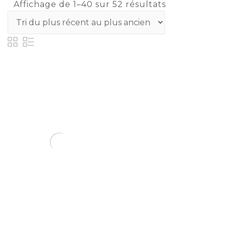
Affichage de 1–40 sur 52 résultats
MANTEAU DE FAUSSE
FOURRURE MANCHES
LONGUES
€
62.35
Choix des
options
Ajouter à la
wishlist
Compare
Compare