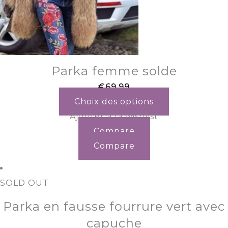
Parka femme solde
€
69.99
Choix des options
Ajouter à la wishlist
Compare
Compare
SOLD OUT
Parka en fausse fourrure vert avec
capuche