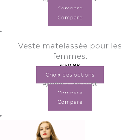
Compare
Compare
Veste matelassée pour les
femmes.
€
40.88
Choix des options
Ajouter à la wishlist
Compare
Compare