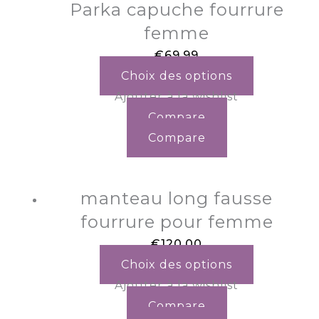
Parka capuche fourrure
femme
€
69.99
Choix des options
Ajouter à la wishlist
Compare
Compare
manteau long fausse
fourrure pour femme
€
120.00
Choix des options
Ajouter à la wishlist
Compare