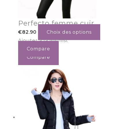
Perfecto femme cuir
€
82.90
Choix des options
Ajouter à la wishlist
Compare
Compare