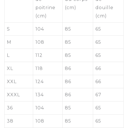
poitrine
(cm)
douille
(cm)
(cm)
S
104
85
65
M
108
85
65
L
112
85
65
XL
118
86
66
XXL
124
86
66
XXXL
134
86
67
36
104
85
65
38
108
85
65