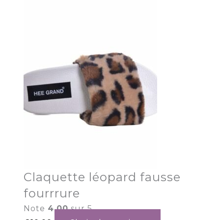
Claquette léopard fausse
fourrrure
Note
4.00
sur 5