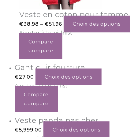
Veste en coton pour femme
€
38.98
–
€
51.96
Choix des options
Ajouter à la wishlist
Compare
Compare
Gant cuir fourrure
€
27.00
Choix des options
Ajouter à la wishlist
Compare
Compare
Veste panda pas cher
€
5,999.00
Choix des options