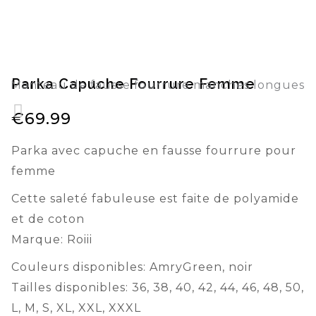
Parka Capuche Fourrure Femme
Manteau de fausse fourrure manches longues
€
69.99
manteau long fausse fourrure pour femme
Parka avec capuche en fausse fourrure pour
femme
Cette saleté fabuleuse est faite de polyamide
et de coton
Marque: Roiii
Couleurs disponibles: AmryGreen, noir
Tailles disponibles: 36, 38, 40, 42, 44, 46, 48, 50,
L, M, S, XL, XXL, XXXL