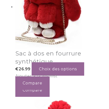
Sac à dos en fourrure
synthétique
€
26.99
Choix des options
Ajouter à la wishlist
Compare
Compare