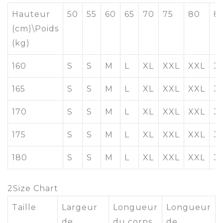
Hauteur
50
55
60
65
70
75
80
8
(cm)\Poids
(kg)
160
S
S
M
L
XL
XXL
XXL
3
165
S
S
M
L
XL
XXL
XXL
3
170
S
S
M
L
XL
XXL
XXL
3
175
S
S
M
L
XL
XXL
XXL
3
180
S
S
M
L
XL
XXL
XXL
3
2
Size Chart
Taille
Largeur
Longueur
Longueur
de
du corps
de