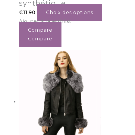
synthétique
€
11.90
Choix des options
Ajouter à la wishlist
Compare
Compare