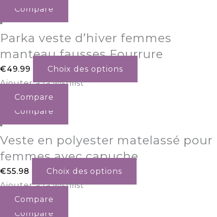
Compare
Parka veste d’hiver femmes
manteau fausses Fourrure
€
49.99
Choix des options
Ajouter à la wishlist
Compare
Compare
Veste en polyester matelassé pour
femmes avec capuche
€
55.98
Choix des options
Ajouter à la wishlist
Compare
Compare