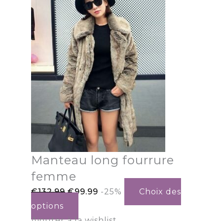
Manteau long fourrure
femme
€
132.99
€
99.99
-25%
Choix des
options
Ajouter à la wishlist