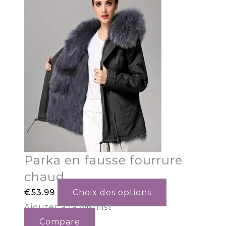
Parka en fausse fourrure
chaud
€
53.99
Choix des options
Ajouter à la wishlist
Compare