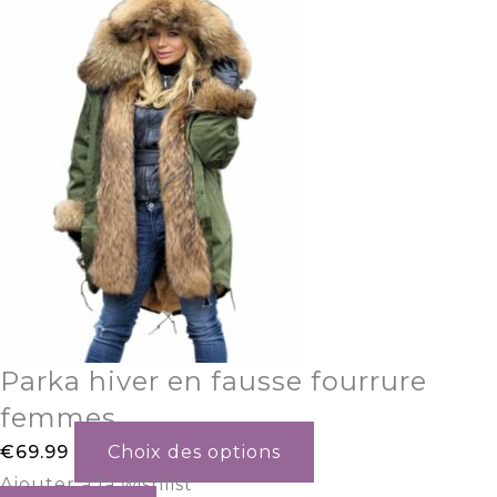
Parka hiver en fausse fourrure
femmes
€
69.99
Choix des options
Ajouter à la wishlist