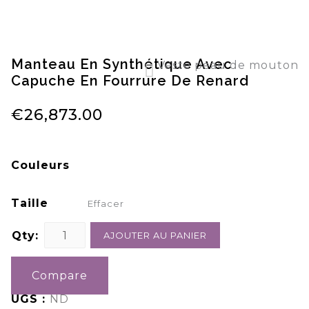
Manteau En Synthétique Avec
Veste peau de mouton
Capuche En Fourrure De Renard
Vetement fourrure pour femme Vêtements en fourrure Blouson Veste
€
26,873.00
Couleurs
Taille
Effacer
Qty:
AJOUTER AU PANIER
Compare
UGS :
ND