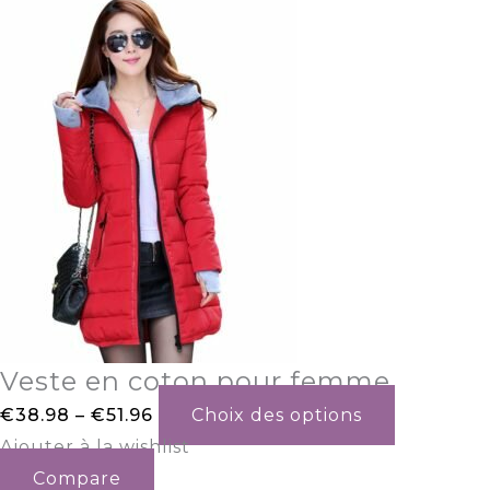
Veste en coton pour femme
€
38.98
–
€
51.96
Choix des options
Ajouter à la wishlist
Compare