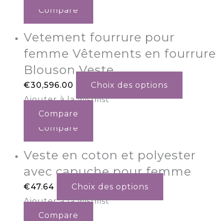
Compare
Vetement fourrure pour
femme Vêtements en fourrure
Blouson Veste
€
30,596.00
Choix des options
Ajouter à la wishlist
Compare
Compare
Veste en coton et polyester
avec capuche pour femme
€
47.64
Choix des options
Ajouter à la wishlist
Compare