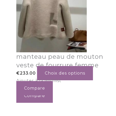
manteau peau de mouton
veste de fourrure femme
€
233.00
Choix des options
Ajouter à la wishlist
Compare
Compare