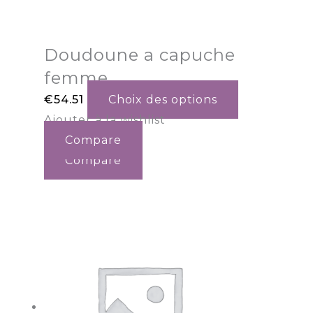
Doudoune a capuche
femme
€
54.51
Choix des options
Ajouter à la wishlist
Compare
Compare