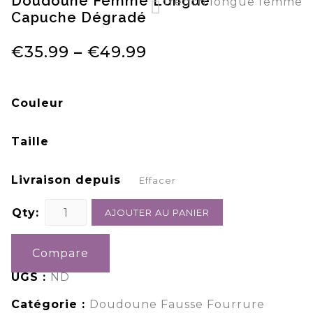
Doudoune Femme Longue
trench longue femme
Capuche Dégradé
trench femme kaki pas cher
€
35.99
–
€
49.99
Couleur
Taille
Livraison depuis
Effacer
Qty:
AJOUTER AU PANIER
Compare
UGS :
ND
Catégorie :
Doudoune Fausse Fourrure