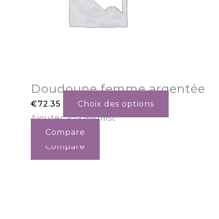
Doudoune femme argentée
€
72.35
Choix des options
Ajouter à la wishlist
Compare
Compare