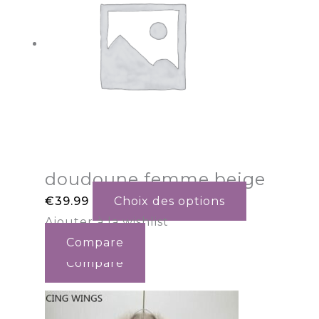
doudoune femme beige
€
39.99
Choix des options
Ajouter à la wishlist
Compare
Compare