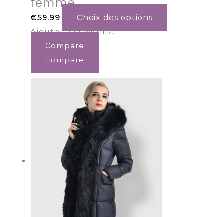
femme
€
59.99
Choix des options
Ajouter à la wishlist
Compare
Compare