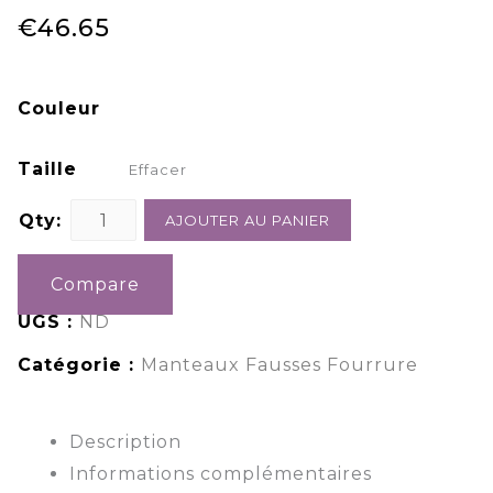
€
46.65
Couleur
Taille
Effacer
Qty:
AJOUTER AU PANIER
Compare
UGS :
ND
Catégorie :
Manteaux Fausses Fourrure
Description
Informations complémentaires