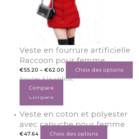
Veste en fourrure artificielle
Raccoon pour femme.
€
55.20
–
€
62.00
Choix des options
Ajouter à la wishlist
Compare
Compare
Veste en coton et polyester
avec capuche pour femme
€
47.64
Choix des options