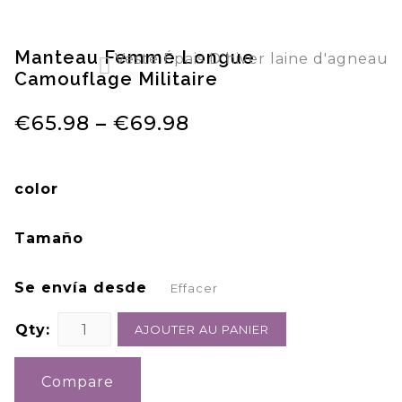
Manteau Femme Longue
Veste Épais D'hiver laine d'agneau
Camouflage Militaire
Manteau En Fausse Fourrure Peluche femme
€
65.98
–
€
69.98
color
Tamaño
Se envía desde
Effacer
Qty:
AJOUTER AU PANIER
Compare