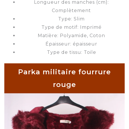
Longueur des manches (cm):
Complètement
Type: Slim
Type de motif: Imprimé
Matière: Polyamide, Coton
Épaisseur: épaisseur
Type de tissu: Toile
Parka militaire fourrure
rouge