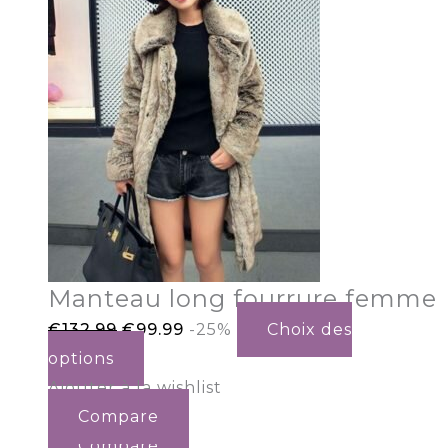
Manteau long fourrure femme
€
132.99
€
99.99
-25%
Choix des
options
Ajouter à la wishlist
Compare
Compare