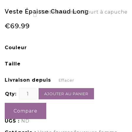
Veste Épaisse Chaud Long
Manteau femme Court à capuche
parka argenté fausse fourrure
€
69.99
Couleur
Taille
Livraison depuis
Effacer
Qty:
AJOUTER AU PANIER
Compare
UGS :
ND