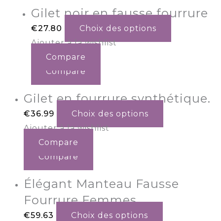
Gilet noir en fausse fourrure
€
27.80
Choix des options
Ajouter à la wishlist
Compare
Compare
Gilet en fourrure synthétique.
€
36.99
Choix des options
Ajouter à la wishlist
Compare
Compare
Élégant Manteau Fausse
Fourrure Femmes
€
59.63
Choix des options