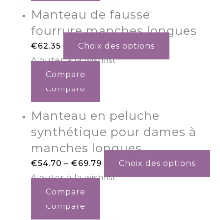
Manteau de fausse
fourrure manches longues
€
62.35
Choix des options
Ajouter à la wishlist
Compare
Compare
Manteau en peluche
synthétique pour dames à
manches longues
€
54.70
–
€
69.79
Choix des options
Ajouter à la wishlist
Compare
Compare