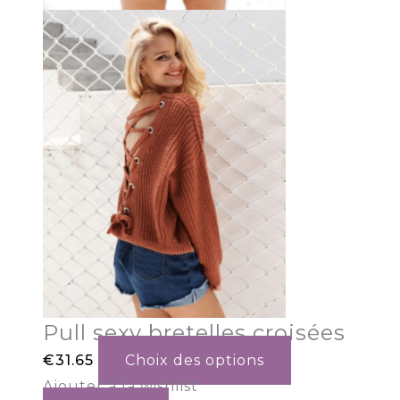
Pull sexy bretelles croisées
€
31.65
Choix des options
Ajouter à la wishlist