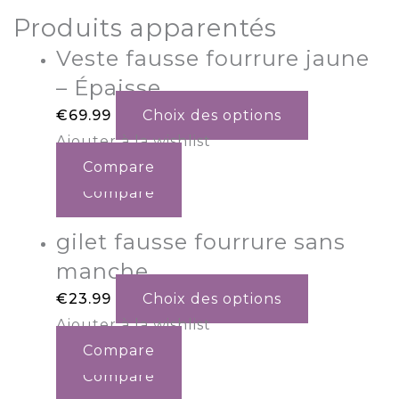
Produits apparentés
Veste fausse fourrure jaune
– Épaisse
€
69.99
Choix des options
Ajouter à la wishlist
Compare
Compare
gilet fausse fourrure sans
manche
€
23.99
Choix des options
Ajouter à la wishlist
Compare
Compare