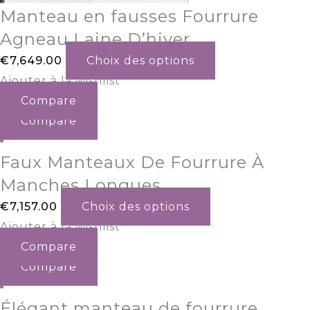
Manteau en fausses Fourrure
Agneau Laine D’hiver
€
7,649.00
Choix des options
Ajouter à la wishlist
Compare
Compare
Faux Manteaux De Fourrure À
Manches Longues
€
7,157.00
Choix des options
Ajouter à la wishlist
Compare
Compare
Élégant manteau de fourrure