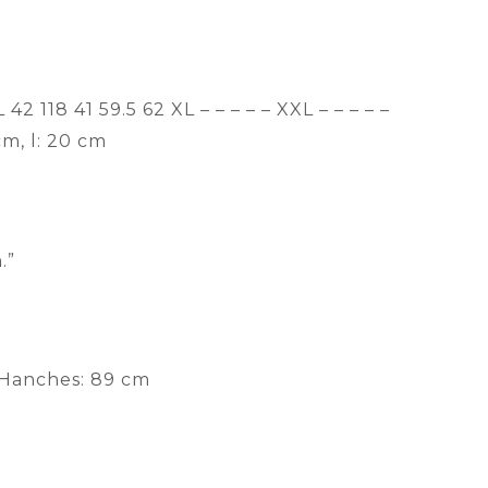
 118 41 59.5 62 XL – – – – – XXL – – – – –
cm, l: 20 cm
.”
, Hanches: 89 cm