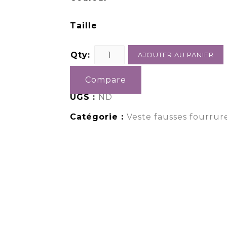
Taille
Qty:
AJOUTER AU PANIER
Compare
UGS :
ND
Catégorie :
Veste fausses fourru