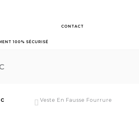
CONTACT
MENT 100% SÉCURISÉ
C
nc
Veste En Fausse Fourrure
manteau en fausse fourrure 2019