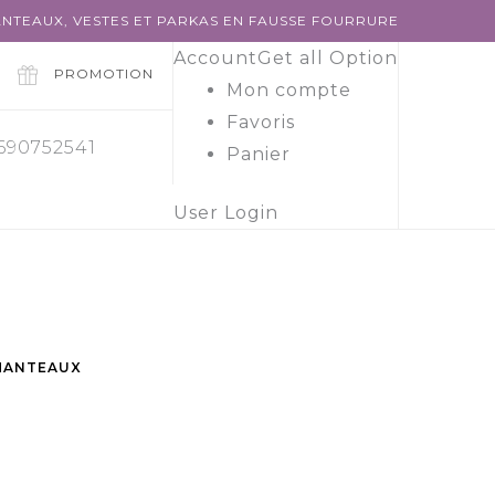
NTEAUX, VESTES ET PARKAS EN FAUSSE FOURRURE
Account
Get all Option
PROMOTION
Mon compte
Favoris
 690752541
Panier
User Login
MANTEAUX