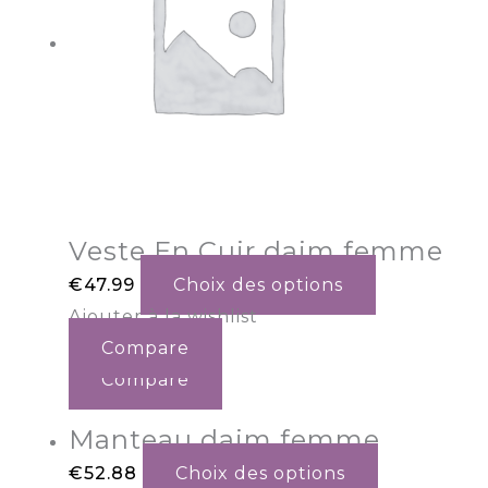
Veste En Cuir daim femme
€
47.99
Choix des options
Ajouter à la wishlist
Compare
Compare
Manteau daim femme
€
52.88
Choix des options