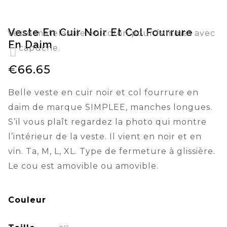
Veste En Cuir Noir Et Col Fourrure
Veste matelassée en coton pour femmes avec
En Daim
capuche.
€
66.65
Veste cuir synthétique fausse fourrure rouge
Belle veste en cuir noir et col fourrure en
daim de marque SIMPLEE, manches longues.
S’il vous plaît regardez la photo qui montre
l’intérieur de la veste. Il vient en noir et en
vin. Ta, M, L, XL. Type de fermeture à glissière.
Le cou est amovible ou amovible.
Couleur