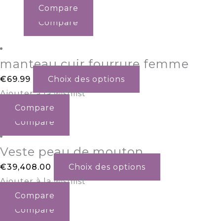
Compare
Compare
manteau cuir fourrure femme
€
69.99
Choix des options
Ajouter à la wishlist
Compare
Compare
Veste peau de mouton
€
39,408.00
Choix des options
Ajouter à la wishlist
Compare
Compare