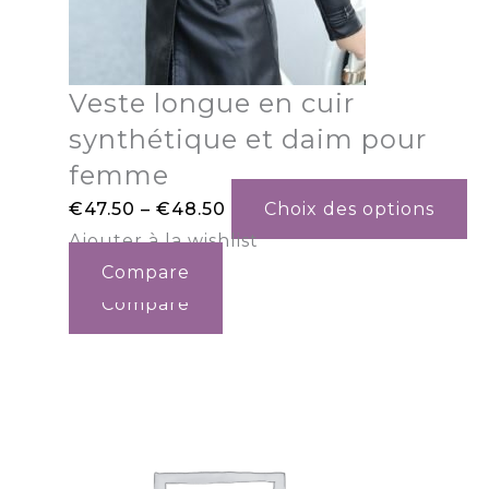
Veste longue en cuir
synthétique et daim pour
femme
€
47.50
–
€
48.50
Choix des options
Ajouter à la wishlist
Compare
Compare