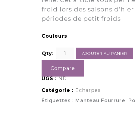
froid lors des saisons d’hie
périodes de petit froids
Couleurs
Qty:
AJOUTER AU PANIER
Compare
UGS :
ND
Catégorie :
Echarpes
Étiquettes :
Manteau Fourrure
,
P