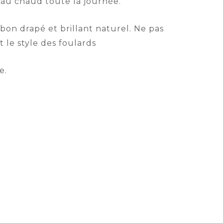
 au chaud toute la journée.
on drapé et brillant naturel. Ne pas
 le style des foulards
e.