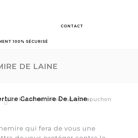
CONTACT
MENT 100% SÉCURISÉ
IRE DE LAINE
rture Cachemire De Laine
Parka militaire Fourrure À Capuchon
Manteau fausse fourrure femme d'hiver
emire qui fera de vous une
ttra de vous protéger contre le