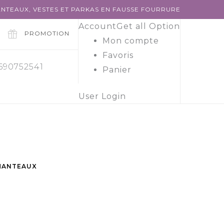
NTEAUX, VESTES ET PARKAS EN FAUSSE FOURRURE
Account
Get all Option
PROMOTION
Mon compte
Favoris
 690752541
Panier
User Login
MANTEAUX