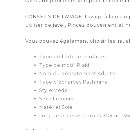
carreaux poncho envelopper le châle li
CONSEILS DE LAVAGE: Lavage à la main pr
utiliser de javel, Pincez doucement et 
Vous pouvez également choisir les initia
Type de l’article:
Foulards
Type de motif:
Plaid
Nom du département:
Adulte
Type d’écharves:
Pashmina
Style:
Mode
Sexe:
Femmes
Matériel:
Soie
Longueur des écharpes:
100cm-13