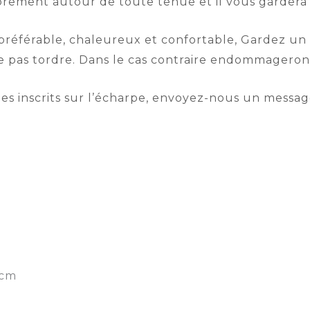
brement autour de toute tenue et il vous gardera
éférable, chaleureux et confortable, Gardez un b
ne pas tordre. Dans le cas contraire endommageront
les inscrits sur l’écharpe, envoyez-nous un messag
5cm