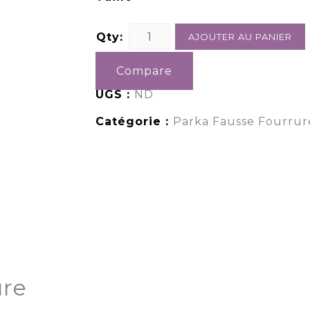
Qty:
AJOUTER AU PANIER
Compare
UGS :
ND
Catégorie :
Parka Fausse Fourru
ure