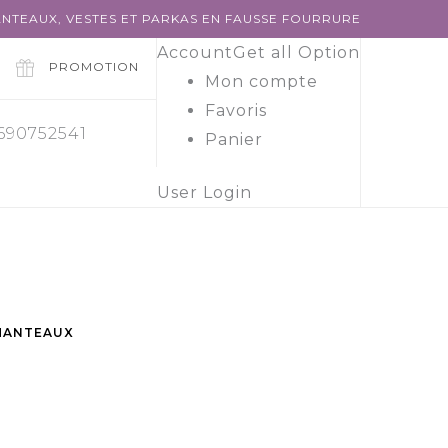
NTEAUX, VESTES ET PARKAS EN FAUSSE FOURRURE
Account
Get all Option
PROMOTION
Mon compte
Favoris
 690752541
Panier
User Login
MANTEAUX