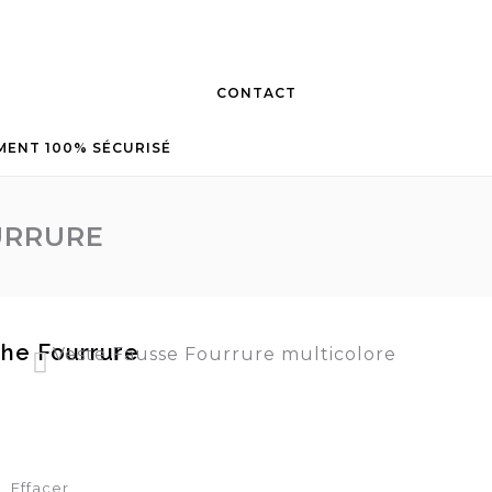
CONTACT
MENT 100% SÉCURISÉ
URRURE
he Fourrure
Veste Fausse Fourrure multicolore
Manteau femme Court à capuche
Effacer