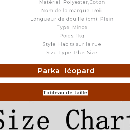
Matériel: Polyester,Coton
Nom de la marque: Roiii
Longueur de douille (cm): Plein
Type: Mince
Poids: 1kg
Style: Habits sur la rue
Size Type: Plus Size
Parka léopard
Tableau de taille