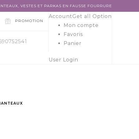
NTEAUX, VESTES ET PARKAS EN FAUSSE FOURRURE
Account
Get all Option
PROMOTION
Mon compte
Favoris
 690752541
Panier
User Login
MANTEAUX