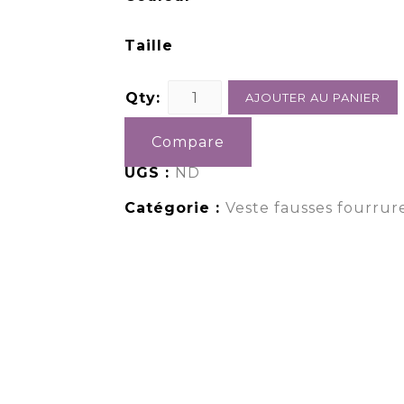
Taille
Qty:
AJOUTER AU PANIER
Compare
UGS :
ND
Catégorie :
Veste fausses fourru