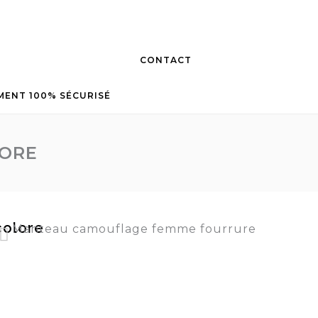
CONTACT
MENT 100% SÉCURISÉ
LORE
colore
Manteau camouflage femme fourrure
 Courte léopard capuche fourrure