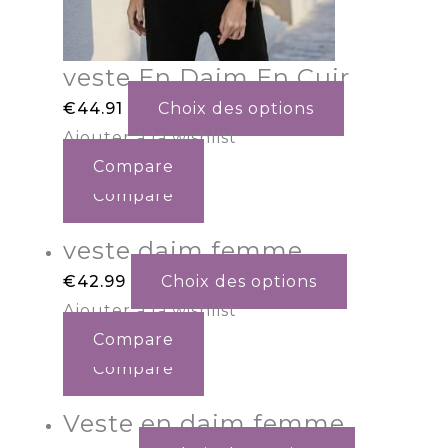
veste En Daim En Cuir
€
44.91
Choix des options
Ajouter à la wishlist
Compare
Compare
veste daim femme
€
42.99
Choix des options
Ajouter à la wishlist
Compare
Compare
Veste en daim femme