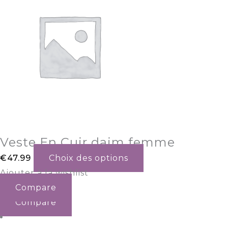
Veste En Cuir daim femme
€
47.99
Choix des options
Ajouter à la wishlist
Compare
Compare