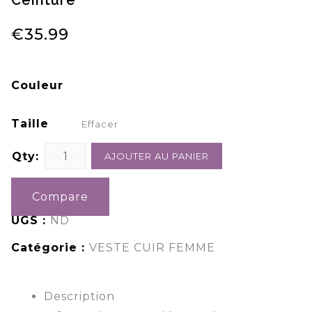
Ceinture
manteau femme fausse fourrure pas cher
€
35.99
Couleur
Taille
Effacer
Qty:
AJOUTER AU PANIER
Compare
UGS :
ND
Catégorie :
VESTE CUIR FEMME
Description