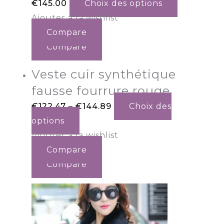
€
145.00
Choix des options
Ajouter à la wishlist
Compare
Compare
Veste cuir synthétique
fausse fourrure rouge
€
122.47
–
€
144.89
Choix des
options
Ajouter à la wishlist
Compare
Compare