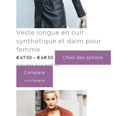
Veste longue en cuir
synthétique et daim pour
femme
€
47.50
–
€
48.50
Choix des options
Ajouter à la wishlist
Compare
Compare