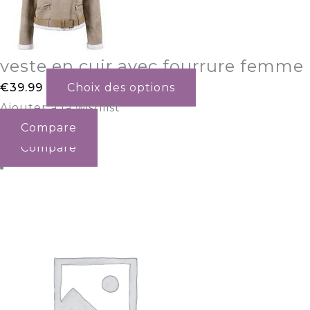
veste en cuir avec fourrure femme
€
39.99
Choix des options
Ajouter à la wishlist
Compare
Compare