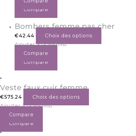
Compare
Compare
Bombers femme pas cher
€
42.44
Choix des options
Ajouter à la wishlist
Compare
Compare
Veste faux cuir femme
€
575.24
Choix des options
Ajouter à la wishlist
Compare
Compare