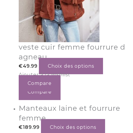
veste cuir femme fourrure d
agneau
€
49.99
Choix des options
Ajouter à la wishlist
Compare
Compare
Manteaux laine et fourrure
femme
€
189.99
Choix des options